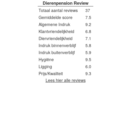
Dierenpension Review
Totaal aantal reviews
37
Gemiddelde score
7.5
Algemene Indruk
9.2
Klantvriendelijkheid
6.8
Diervriendelijkheid
7.1
Indruk binnenverblijf
5.8
Indruk buitenverblijf
5.9
Hygiëne‎
9.5
Ligging
6.0
Prijs/Kwaliteit
9.3
Lees hier alle reviews