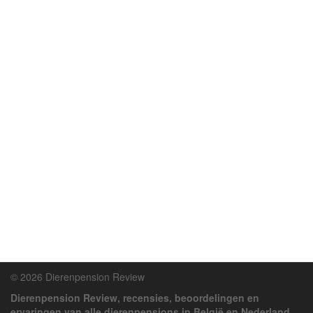
© 2026 Dierenpension Review
Dierenpension Review, recensies, beoordelingen en
ervaringen van alle dierenpensions in België en Nederland