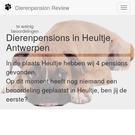
Dierenpension Review
Toggl
navig
te
weinig
beoordelingen
Dierenpensions in Heultje,
Antwerpen
In de plaats Heultje hebben wij 4 pensions
gevonden.
Op dit moment heeft nog niemand een
beoordeling geplaatst in Heultje, ben jij de
eerste?