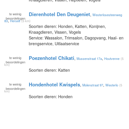
Dierenhotel Den Deugeniet
te
weinig
,
Westerlosesteenweg
beoordelingen
,
83
Herselt
(5 km)
Soorten dieren: Honden, Katten, Konijnen,
Knaagdieren, Vissen, Vogels
Service: Wassalon, Trimsalon, Dagopvang, Haal- en
brengservice, Uitlaatservice
Poezenhotel Chikati
te
weinig
,
,
Mussenstraat 17a
Houtvenne
(5
beoordelingen
km)
Soorten dieren: Katten
Hondenhotel Kwispels
te
weinig
,
,
Molenstraat 97
Westerlo
(5
beoordelingen
km)
Soorten dieren: Honden