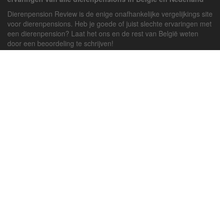
Dierenpension Review is de enige onafhankelijke vergelijkings site
voor dierenpensions. Heb je goede of juist slechte ervaringen met
een dierenpension? Laat het ons en de rest van België weten
door een beoordeling te schrijven!
Powered by
deJong-IT
Inloggen
Registreren
Veel gestelde vragen
API handleiding
Pension toevoegen
Contact
Twitter