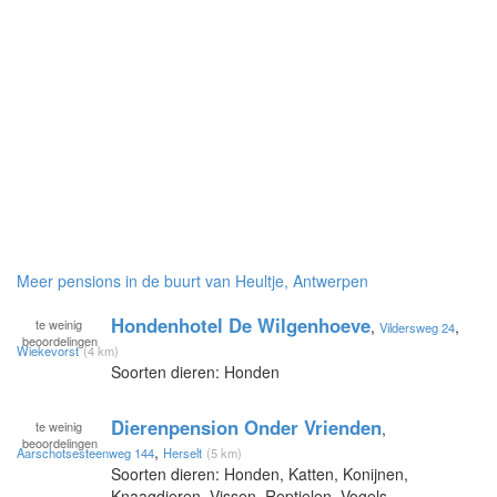
Meer pensions in de buurt van Heultje, Antwerpen
Hondenhotel De Wilgenhoeve
te
weinig
,
,
Vildersweg 24
beoordelingen
Wiekevorst
(4 km)
Soorten dieren: Honden
Dierenpension Onder Vrienden
te
weinig
,
beoordelingen
,
Aarschotsesteenweg 144
Herselt
(5 km)
Soorten dieren: Honden, Katten, Konijnen,
Knaagdieren, Vissen, Reptielen, Vogels