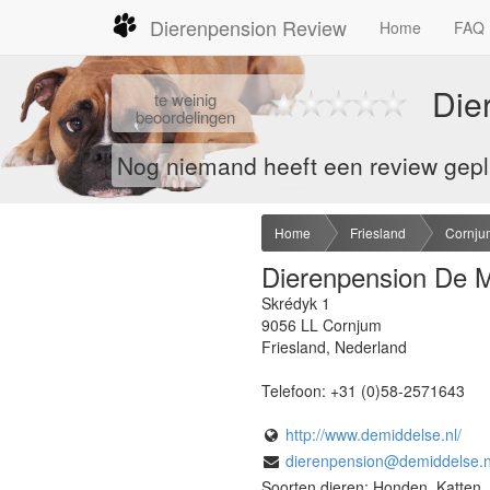
Dierenpension Review
Home
FAQ
Die
te
weinig
beoordelingen
Nog niemand heeft een review gepla
Home
Friesland
Cornju
Dierenpension De M
Skrédyk 1
9056 LL
Cornjum
Friesland
,
Nederland
Telefoon:
+31 (0)58-2571643
http://www.demiddelse.nl/
dierenpension@demiddelse.n
Soorten dieren: Honden, Katten