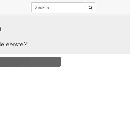
m
de eerste?