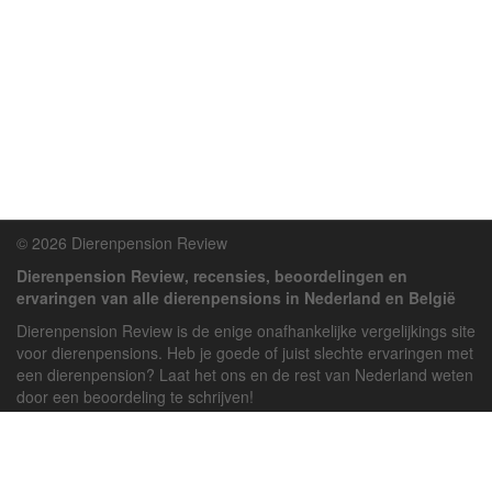
© 2026 Dierenpension Review
Dierenpension Review, recensies, beoordelingen en
ervaringen van alle dierenpensions in Nederland en België
Dierenpension Review is de enige onafhankelijke vergelijkings site
voor dierenpensions. Heb je goede of juist slechte ervaringen met
een dierenpension? Laat het ons en de rest van Nederland weten
door een beoordeling te schrijven!
Powered by
deJong-IT