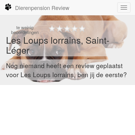
Dierenpension Review
Toggl
navig
te
weinig
beoordelingen
Les Loups lorrains, Saint-
Léger
Nog niemand heeft een review geplaatst
voor Les Loups lorrains, ben jij de eerste?