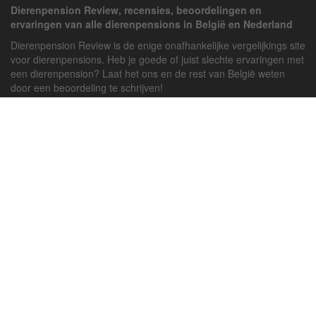
Dierenpension Review, recensies, beoordelingen en
ervaringen van alle dierenpensions in België en Nederland
Dierenpension Review is de enige onafhankelijke vergelijkings site
voor dierenpensions. Heb je goede of juist slechte ervaringen met
een dierenpension? Laat het ons en de rest van België weten
door een beoordeling te schrijven!
Powered by
deJong-IT
Inloggen
Registreren
Veel gestelde vragen
API handleiding
Pension toevoegen
Contact