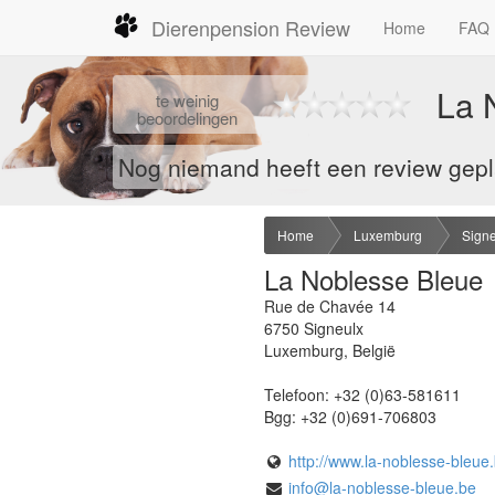
Dierenpension Review
Home
FAQ
La 
te
weinig
beoordelingen
Nog niemand heeft een review gepla
Home
Luxemburg
Signe
La Noblesse Bleue
Rue de Chavée 14
6750
Signeulx
Luxemburg
,
België
Telefoon:
+32 (0)63-581611
Bgg:
+32 (0)691-706803
http://www.la-noblesse-bleue.
info@la-noblesse-bleue.be