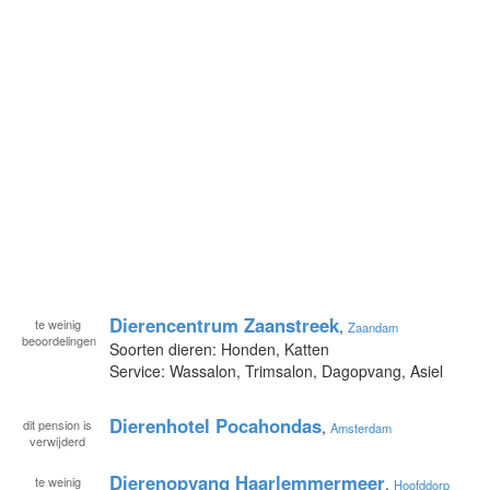
Dierencentrum Zaanstreek
te
weinig
,
Zaandam
beoordelingen
Soorten dieren: Honden, Katten
Service: Wassalon, Trimsalon, Dagopvang, Asiel
Dierenhotel Pocahondas
dit pension is
,
Amsterdam
verwijderd
Dierenopvang Haarlemmermeer
te
weinig
,
Hoofddorp