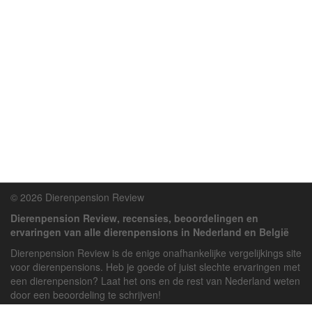
© 2026 Dierenpension Review
Dierenpension Review, recensies, beoordelingen en
ervaringen van alle dierenpensions in Nederland en België
Dierenpension Review is de enige onafhankelijke vergelijkings site
voor dierenpensions. Heb je goede of juist slechte ervaringen met
een dierenpension? Laat het ons en de rest van Nederland weten
door een beoordeling te schrijven!