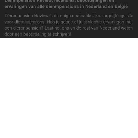
Dierenpension Review, recensies, beoordelingen en
ervaringen van alle dierenpensions in Nederland en België
Dierenpension Review is de enige onafhankelijke vergelijkings site
voor dierenpensions. Heb je goede of juist slechte ervaringen met
een dierenpension? Laat het ons en de rest van Nederland weten
door een beoordeling te schrijven!
Powered by
deJong-IT
Inloggen
Registreren
Veel gestelde vragen
API handleiding
Pension toevoegen
Contact
Twitter