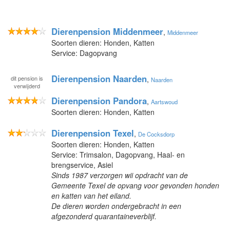
Dierenpension Middenmeer
,
Middenmeer
Soorten dieren: Honden, Katten
Service: Dagopvang
Dierenpension Naarden
dit pension is
,
Naarden
verwijderd
Dierenpension Pandora
,
Aartswoud
Soorten dieren: Honden, Katten
Dierenpension Texel
,
De Cocksdorp
Soorten dieren: Honden, Katten
Service: Trimsalon, Dagopvang, Haal- en
brengservice, Asiel
Sinds 1987 verzorgen wii opdracht van de
Gemeente Texel de opvang voor gevonden honden
en katten van het eiland.
De dieren worden ondergebracht in een
afgezonderd quarantaineverblijf.