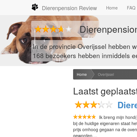
Dierenpension Review
Home
FAQ
Dierenpensio
In de provincie Overijssel hebben 
168
bezoekers hebben inmiddels een
Home
Overijssel
Laatst geplaats
Dier
Ik breng mijn hond(
bij de huidige eigenaren staat he
prijs omhoog gegaan na de overna
geworden,...