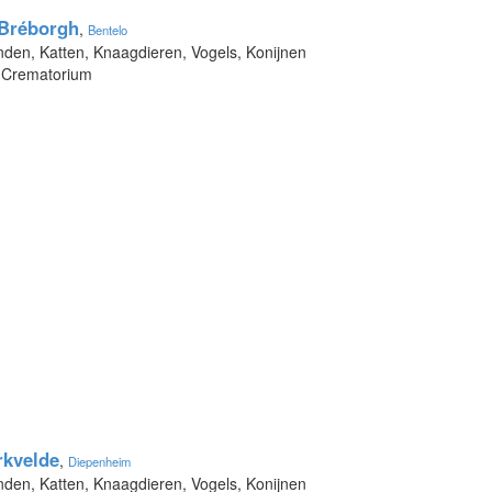
 Bréborgh
,
Bentelo
nden, Katten, Knaagdieren, Vogels, Konijnen
, Crematorium
rkvelde
,
Diepenheim
nden, Katten, Knaagdieren, Vogels, Konijnen