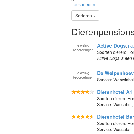
Lees meer »
Sorteren
Dierenpensions 
Active Dogs
te
weinig
,
Hol
beoordelingen
Soorten dieren: H
Active Dogs is een 
De Welpenhoev
te
weinig
beoordelingen
Service: Webwinkel
Dierenhotel A1 
Soorten dieren: Ho
Service: Wassalon,
Dierenhotel Be
Soorten dieren: Ho
Service: Wassalon