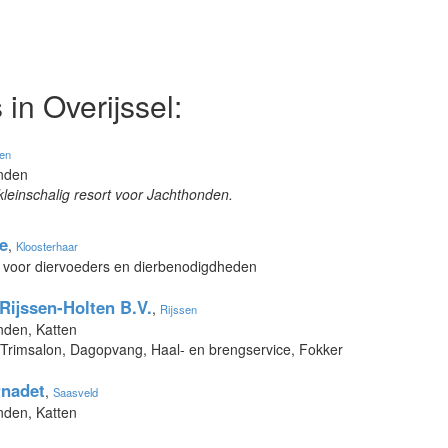
in Overijssel:
ten
onden
kleinschalig resort voor Jachthonden.
e
,
Kloosterhaar
 voor diervoeders en dierbenodigdheden
Rijssen-Holten B.V.
,
Rijssen
nden, Katten
 Trimsalon, Dagopvang, Haal- en brengservice, Fokker
rnadet
,
Saasveld
nden, Katten