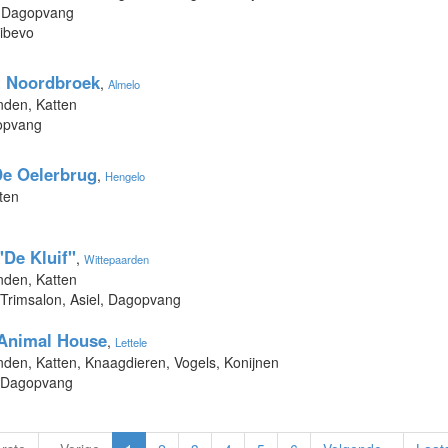
, Dagopvang
Dibevo
t Noordbroek
,
Almelo
nden, Katten
gopvang
e Oelerbrug
,
Hengelo
ten
"De Kluif"
,
Wittepaarden
nden, Katten
 Trimsalon, Asiel, Dagopvang
 Animal House
,
Lettele
nden, Katten, Knaagdieren, Vogels, Konijnen
, Dagopvang