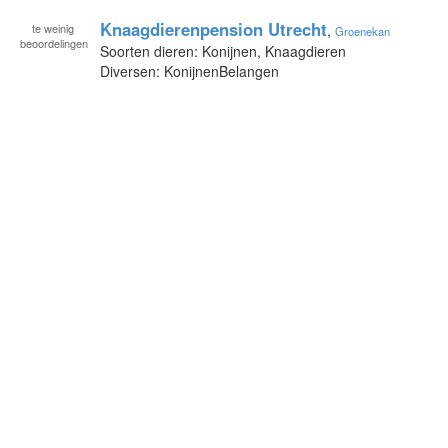
Knaagdierenpension Utrecht
te
weinig
,
Groenekan
beoordelingen
Soorten dieren: Konijnen, Knaagdieren
Diversen: KonijnenBelangen