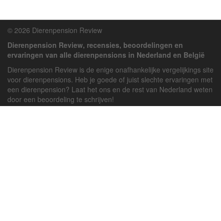
© 2026 Dierenpension Review
Dierenpension Review, recensies, beoordelingen en
ervaringen van alle dierenpensions in Nederland en België
Dierenpension Review is de enige onafhankelijke vergelijkings site
voor dierenpensions. Heb je goede of juist slechte ervaringen met
een dierenpension? Laat het ons en de rest van Nederland weten
door een beoordeling te schrijven!
Powered by
deJong-IT
Inloggen
Registreren
Veel gestelde vragen
API handleiding
Pension toevoegen