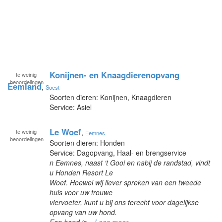
Konijnen- en Knaagdierenopvang
te
weinig
beoordelingen
Eemland
,
Soest
Soorten dieren: Konijnen, Knaagdieren
Service: Asiel
Le Woef
te
weinig
,
Eemnes
beoordelingen
Soorten dieren: Honden
Service: Dagopvang, Haal- en brengservice
n Eemnes, naast ‘t Gooi en nabij de randstad, vindt
u Honden Resort Le
Woef. Hoewel wij liever spreken van een tweede
huis voor uw trouwe
viervoeter, kunt u bij ons terecht voor dagelijkse
opvang van uw hond.
Een hond is...
Lees meer »