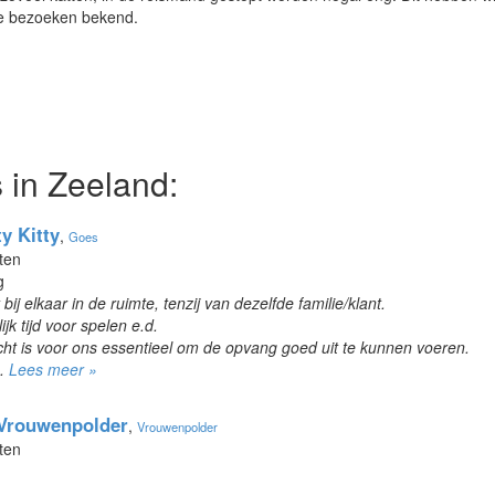
re bezoeken bekend.
 in Zeeland:
y Kitty
,
Goes
ten
g
ij elkaar in de ruimte, tenzij van dezelfde familie/klant.
ijk tijd voor spelen e.d.
cht is voor ons essentieel om de opvang goed uit te kunnen voeren.
..
Lees meer »
 Vrouwenpolder
,
Vrouwenpolder
ten