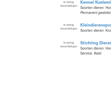
Kennel Koelemi
te
weinig
beoordelingen
Soorten dieren: H
Permanent geslote
Kleindierenopv
te
weinig
beoordelingen
Soorten dieren: Kn
Stichting Dier
te
weinig
beoordelingen
Soorten dieren: H
Service: Asiel