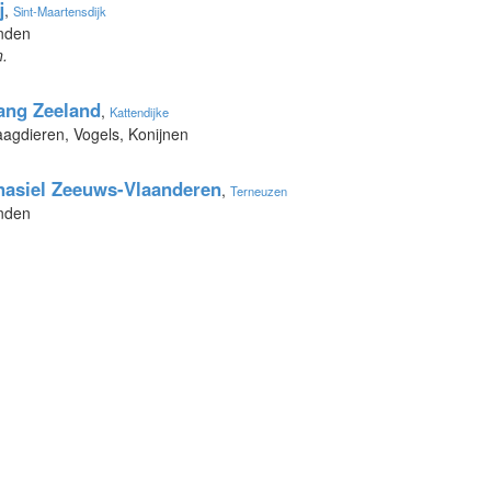
j
,
Sint-Maartensdijk
onden
n.
ang Zeeland
,
Kattendijke
aagdieren, Vogels, Konijnen
enasiel Zeeuws-Vlaanderen
,
Terneuzen
onden