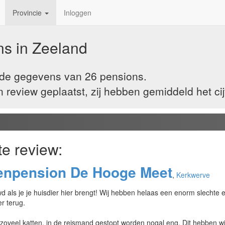
Provincie
Inloggen
ns in
Zeeland
j de gegevens van 26 pensions.
eview geplaatst, zij hebben gemiddeld het cij
te review:
enpension De Hooge Meet
,
Kerkwerve
als je je huisdier hier brengt! Wij hebben helaas een enorm slechte e
r terug.
 zoveel katten, in de reismand gestopt worden nogal eng. Dit hebben 