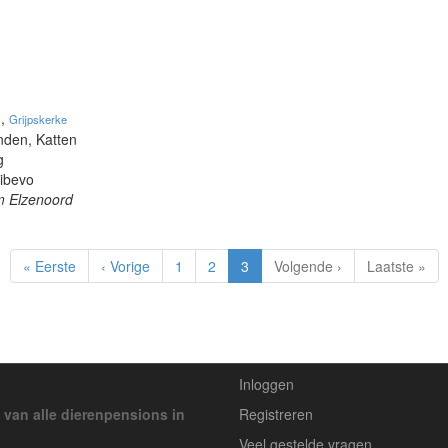
m
,
Grijpskerke
nden, Katten
g
Dibevo
m Elzenoord
« Eerste
‹ Vorige
1
2
3
Volgende ›
Laatste »
Inloggen
 van alle dierenpensions in
Registreren
Veel gestelde vragen