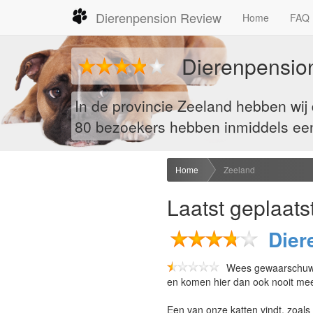
Dierenpension Review
Home
FAQ
Dierenpensio
In de provincie Zeeland hebben wi
80
bezoekers hebben inmiddels een r
Home
Zeeland
Laatst geplaats
Dier
Wees gewaarschuwd 
en komen hier dan ook nooit mee
Een van onze katten vindt, zoals