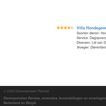
Villa Hondege
Soorten dieren: Ho
Service: Dagopvan
Diversen: Lid van 
Vroeger: Dierenfar
© 2026 Dierenpension Review
Dierenpension Review, recensies, beoordelingen en ervaringen
Nederland en België