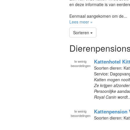
en deze informatie is van eerde
Eenmaal aangekomen om de...
Lees meer »
Sorteren
Dierenpensions
Kattenhotel Kitt
te
weinig
beoordelingen
Soorten dieren: Kat
Service: Dagopvan
Katten mogen nooit b
Ze krijgen afzonderl
Persoonlijke aanda
Royal Canin wordt.
Kattenpension
te
weinig
beoordelingen
Soorten dieren: Kat