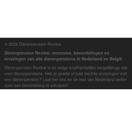
© 2026 Dierenpension Review
Dierenpension Review, recensies, beoordelingen en
ervaringen van alle dierenpensions in Nederland en België
Dierenpension Review is de enige onafhankelijke vergelijkings site
voor dierenpensions. Heb je goede of juist slechte ervaringen met
een dierenpension? Laat het ons en de rest van Nederland weten
door een beoordeling te schrijven!
Powered by
deJong-IT
Inloggen
Registreren