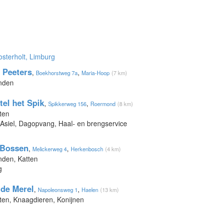
osterholt, Limburg
 Peeters
,
,
Boekhorstweg 7a
Maria-Hoop
(7 km)
onden
tel het Spik
,
,
Spikkerweg 156
Roermond
(8 km)
ten
 Asiel, Dagopvang, Haal- en brengservice
 Bossen
,
,
Melickerweg 4
Herkenbosch
(4 km)
nden, Katten
g
de Merel
,
,
Napoleonsweg 1
Haelen
(13 km)
tten, Knaagdieren, Konijnen