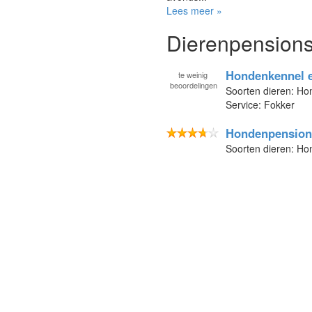
Lees meer »
Dierenpensions 
Hondenkennel e
te
weinig
beoordelingen
Soorten dieren: H
Service: Fokker
Hondenpension 
Soorten dieren: H