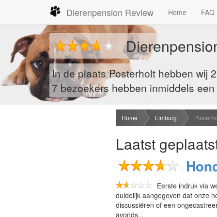
Dierenpension Review
Home
FAQ
Dierenpension
In de plaats Posterholt hebben wij
7
bezoekers hebben inmiddels een re
Home
Limburg
Posterho
Laatst geplaats
Hond
Eerste indruk via w
duidelijk aangegeven dat onze h
discussiëren of een ongecastreer
avonds...