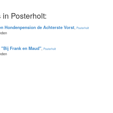
in Posterholt:
n Hondenpension de Achterste Vorst
,
Posterholt
onden
"Bij Frank en Maud"
,
Posterholt
onden