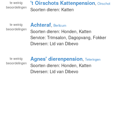
't Oirschots Kattenpension
te
weinig
,
Oirschot
beoordelingen
Soorten dieren: Katten
Achteraf
te
weinig
,
Berlicum
beoordelingen
Soorten dieren: Honden, Katten
Service: Trimsalon, Dagopvang, Fokker
Diversen: Lid van Dibevo
Agnes' dierenpension
te
weinig
,
Teteringen
beoordelingen
Soorten dieren: Honden, Katten
Diversen: Lid van Dibevo