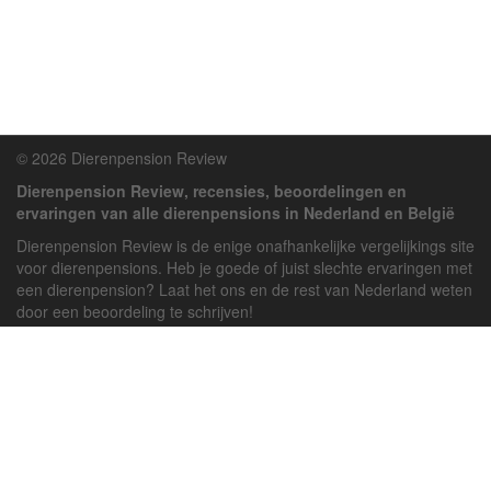
© 2026 Dierenpension Review
Dierenpension Review, recensies, beoordelingen en
ervaringen van alle dierenpensions in Nederland en België
Dierenpension Review is de enige onafhankelijke vergelijkings site
voor dierenpensions. Heb je goede of juist slechte ervaringen met
een dierenpension? Laat het ons en de rest van Nederland weten
door een beoordeling te schrijven!
Powered by
deJong-IT
Inloggen
Registreren