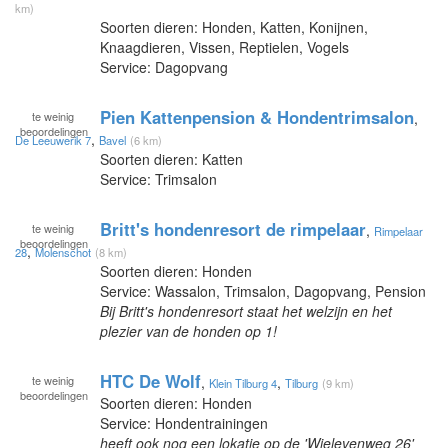
km)
Soorten dieren: Honden, Katten, Konijnen,
Knaagdieren, Vissen, Reptielen, Vogels
Service: Dagopvang
Pien Kattenpension & Hondentrimsalon
te
weinig
,
beoordelingen
,
De Leeuwerik 7
Bavel
(6 km)
Soorten dieren: Katten
Service: Trimsalon
Britt's hondenresort de rimpelaar
te
weinig
,
Rimpelaar
beoordelingen
,
28
Molenschot
(8 km)
Soorten dieren: Honden
Service: Wassalon, Trimsalon, Dagopvang, Pension
Bij Britt's hondenresort staat het welzijn en het
plezier van de honden op 1!
HTC De Wolf
te
weinig
,
,
Klein Tilburg 4
Tilburg
(9 km)
beoordelingen
Soorten dieren: Honden
Service: Hondentrainingen
heeft ook nog een lokatie op de 'Wielevenweg 26'