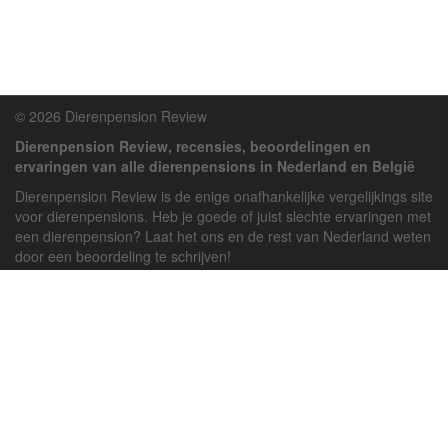
© 2026 Dierenpension Review
Dierenpension Review, recensies, beoordelingen en
ervaringen van alle dierenpensions in Nederland en België
Dierenpension Review is de enige onafhankelijke vergelijkings site
voor dierenpensions. Heb je goede of juist slechte ervaringen met
een dierenpension? Laat het ons en de rest van Nederland weten
door een beoordeling te schrijven!
Powered by
deJong-IT
Inloggen
Registreren
Veel gestelde vragen