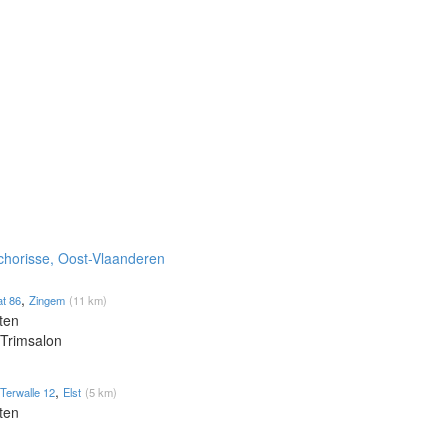
chorisse, Oost-Vlaanderen
,
at 86
Zingem
(11 km)
ten
 Trimsalon
,
Terwalle 12
Elst
(5 km)
ten