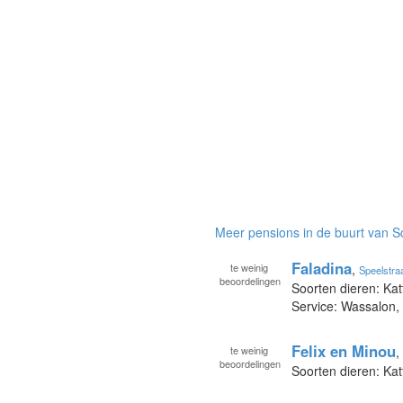
Meer pensions in de buurt van S
Faladina
te
weinig
,
Speelstra
beoordelingen
Soorten dieren: Kat
Service: Wassalon,
Felix en Minou
te
weinig
,
beoordelingen
Soorten dieren: Kat