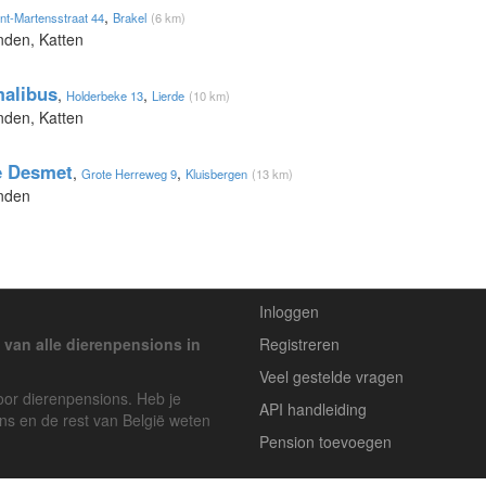
,
int-Martensstraat 44
Brakel
(6 km)
nden, Katten
alibus
,
,
Holderbeke 13
Lierde
(10 km)
nden, Katten
e Desmet
,
,
Grote Herreweg 9
Kluisbergen
(13 km)
onden
Inloggen
 van alle dierenpensions in
Registreren
Veel gestelde vragen
voor dierenpensions. Heb je
API handleiding
ons en de rest van België weten
Pension toevoegen