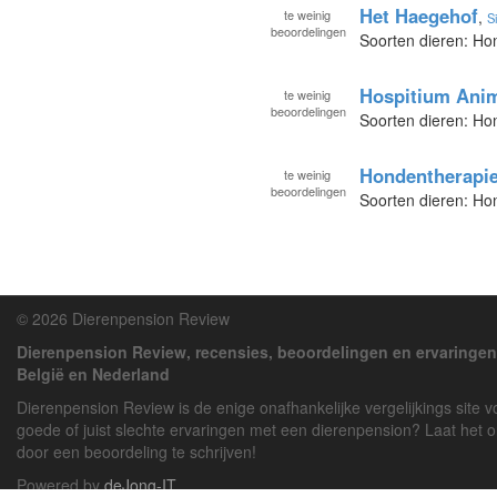
Het Haegehof
te
weinig
,
S
beoordelingen
Soorten dieren: Ho
Hospitium Anim
te
weinig
beoordelingen
Soorten dieren: Ho
Hondentherapi
te
weinig
beoordelingen
Soorten dieren: H
© 2026 Dierenpension Review
Dierenpension Review, recensies, beoordelingen en ervaringen
België en Nederland
Dierenpension Review is de enige onafhankelijke vergelijkings site 
goede of juist slechte ervaringen met een dierenpension? Laat het 
door een beoordeling te schrijven!
Powered by
deJong-IT