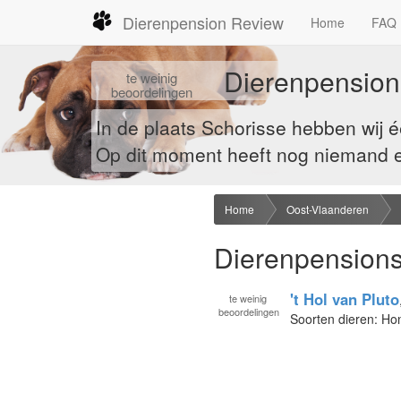
Dierenpension Review
Home
FAQ
Dierenpension
te
weinig
beoordelingen
In de plaats Schorisse hebben wij
Op dit moment heeft nog niemand ee
Home
Oost-Vlaanderen
Dierenpensions
't Hol van Pluto
te
weinig
beoordelingen
Soorten dieren: H