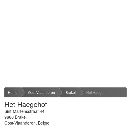
Home
Oost-Vlaanderen
Brakel
Het Haegehof
Het Haegehof
Sint-Martensstraat 44
9660
Brakel
Oost-Vlaanderen
,
België