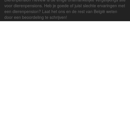
voor dierenpensions. Heb je goede of juist slechte ervaringen met
een dierenpension? Laat het ons en de rest van België weten
door een beoordeling te schrijven!
Powered by
deJong-IT
Inloggen
Registreren
Veel gestelde vragen
API handleiding
Pension toevoegen
Contact
Twitter
Facebook