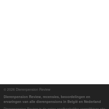
© 2026 Dierenpension Review
Dierenpension Review, recensies, beoordelingen en
ervaringen van alle dierenpensions in België en Nederland
Dierenpension Review is de enige onafhankelijke vergelijkings site