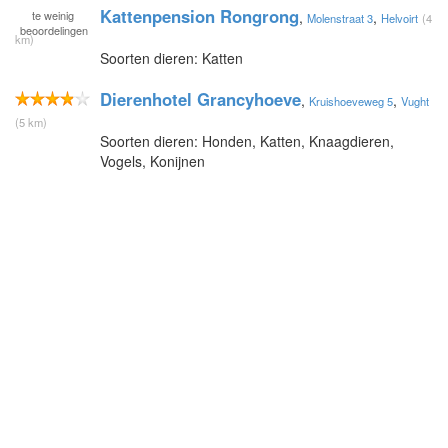
Kattenpension Rongrong
te
weinig
,
,
Molenstraat 3
Helvoirt
(4
beoordelingen
km)
Soorten dieren: Katten
Dierenhotel Grancyhoeve
,
,
Kruishoeveweg 5
Vught
(5 km)
Soorten dieren: Honden, Katten, Knaagdieren,
Vogels, Konijnen