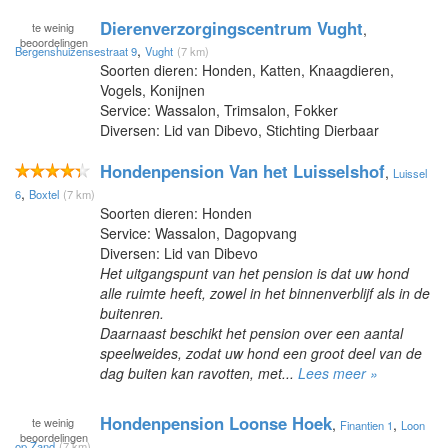
Dierenverzorgingscentrum Vught
te
weinig
,
beoordelingen
,
Bergenshuizensestraat 9
Vught
(7 km)
Soorten dieren: Honden, Katten, Knaagdieren,
Vogels, Konijnen
Service: Wassalon, Trimsalon, Fokker
Diversen: Lid van Dibevo, Stichting Dierbaar
Hondenpension Van het Luisselshof
,
Luissel
,
6
Boxtel
(7 km)
Soorten dieren: Honden
Service: Wassalon, Dagopvang
Diversen: Lid van Dibevo
Het uitgangspunt van het pension is dat uw hond
alle ruimte heeft, zowel in het binnenverblijf als in de
buitenren.
Daarnaast beschikt het pension over een aantal
speelweides, zodat uw hond een groot deel van de
dag buiten kan ravotten, met...
Lees meer »
Hondenpension Loonse Hoek
te
weinig
,
,
Finantien 1
Loon
beoordelingen
op Zand
(7 km)