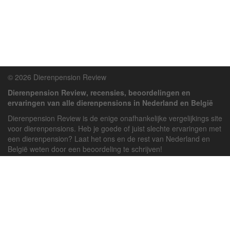
© 2026 Dierenpension Review
Dierenpension Review, recensies, beoordelingen en
ervaringen van alle dierenpensions in Nederland en België
Dierenpension Review is de enige onafhankelijke vergelijkings site
voor dierenpensions. Heb je goede of juist slechte ervaringen met
een dierenpension? Laat het ons en de rest van Nederland en
België weten door een beoordeling te schrijven!
Powered by
deJong-IT
Inloggen
Registreren