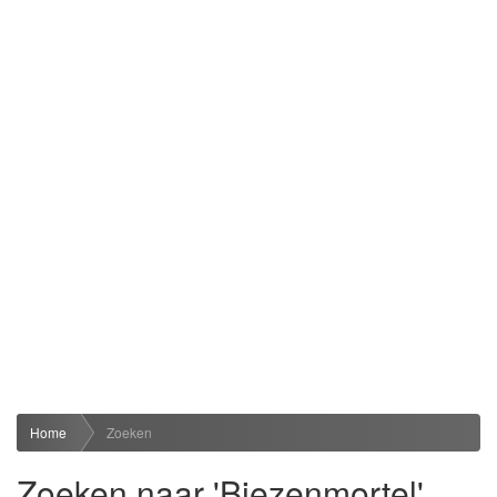
Home
Zoeken
Zoeken naar 'Biezenmortel'