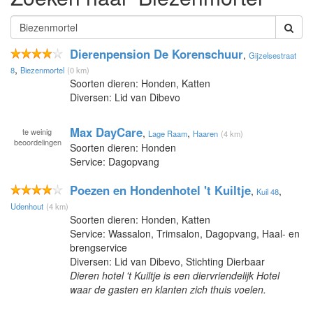
Dierenpension De Korenschuur
,
Gijzelsestraat
,
8
Biezenmortel
(0 km)
Soorten dieren: Honden, Katten
Diversen: Lid van Dibevo
Max DayCare
te
weinig
,
,
Lage Raam
Haaren
(4 km)
beoordelingen
Soorten dieren: Honden
Service: Dagopvang
Poezen en Hondenhotel 't Kuiltje
,
,
Kuil 48
Udenhout
(4 km)
Soorten dieren: Honden, Katten
Service: Wassalon, Trimsalon, Dagopvang, Haal- en
brengservice
Diversen: Lid van Dibevo, Stichting Dierbaar
Dieren hotel 't Kuiltje is een diervriendelijk Hotel
waar de gasten en klanten zich thuis voelen.