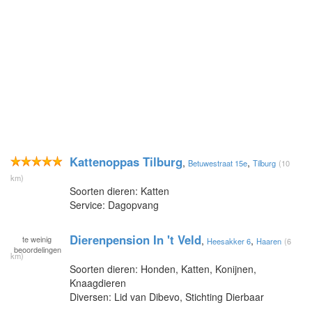
Kattenoppas Tilburg
,
,
Betuwestraat 15e
Tilburg
(10
km)
Soorten dieren: Katten
Service: Dagopvang
Dierenpension In 't Veld
te
weinig
,
,
Heesakker 6
Haaren
(6
beoordelingen
km)
Soorten dieren: Honden, Katten, Konijnen,
Knaagdieren
Diversen: Lid van Dibevo, Stichting Dierbaar