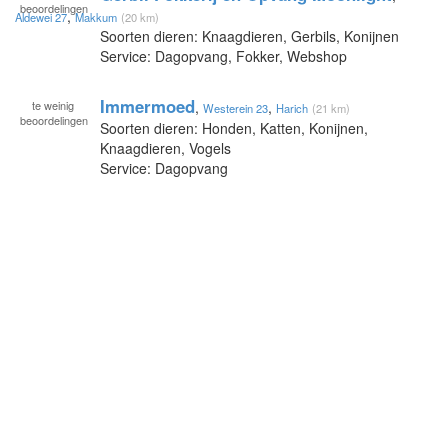
beoordelingen
,
Aldewei 27
Makkum
(20 km)
Soorten dieren: Knaagdieren, Gerbils, Konijnen
Service: Dagopvang, Fokker, Webshop
Immermoed
te
weinig
,
,
Westerein 23
Harich
(21 km)
beoordelingen
Soorten dieren: Honden, Katten, Konijnen,
Knaagdieren, Vogels
Service: Dagopvang