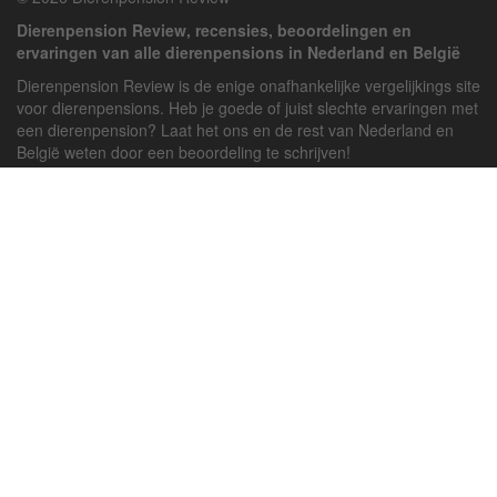
Dierenpension Review, recensies, beoordelingen en
ervaringen van alle dierenpensions in Nederland en België
Dierenpension Review is de enige onafhankelijke vergelijkings site
voor dierenpensions. Heb je goede of juist slechte ervaringen met
een dierenpension? Laat het ons en de rest van Nederland en
België weten door een beoordeling te schrijven!
Powered by
deJong-IT
Inloggen
Registreren
Veel gestelde vragen
API handleiding
Pension toevoegen
Contact