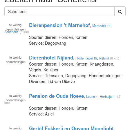
Dierenpension 't Marnehof
te
weinig
,
,
Marnedijk 11
beoordelingen
Schettens
(1 km)
Soorten dieren: Honden, Katten
Service: Dagopvang
Dierenhotel Nijland
te
weinig
,
,
Hiddemawei 15
Nijland
(8 km)
beoordelingen
Soorten dieren: Honden, Katten, Knaagdieren,
Vogels, Konijnen
Service: Trimsalon, Dagopvang, Hondentrainingen
Diversen: Lid van Dibevo
Pension de Oude Hoeve
te
weinig
,
,
Leane 4
Herbaijum
(12
beoordelingen
km)
Soorten dieren: Honden, Katten
Service: Asiel
Gerbil Fokkerij en Opvang Moonlight
te
weinig
,