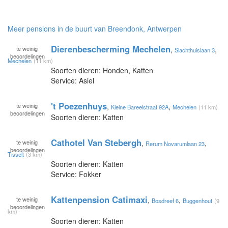
Meer pensions in de buurt van Breendonk, Antwerpen
Dierenbescherming Mechelen
te
weinig
,
,
Slachthuislaan 3
beoordelingen
Mechelen
(11 km)
Soorten dieren: Honden, Katten
Service: Asiel
't Poezenhuys
te
weinig
,
,
Kleine Bareelstraat 92A
Mechelen
(11 km)
beoordelingen
Soorten dieren: Katten
Cathotel Van Stebergh
te
weinig
,
,
Rerum Novarumlaan 23
beoordelingen
Tisselt
(3 km)
Soorten dieren: Katten
Service: Fokker
Kattenpension Catimaxi
te
weinig
,
,
Bosdreef 6
Buggenhout
(9
beoordelingen
km)
Soorten dieren: Katten