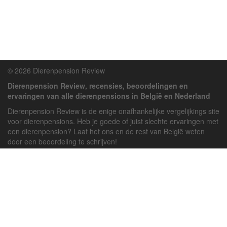
© 2026 Dierenpension Review
Dierenpension Review, recensies, beoordelingen en
ervaringen van alle dierenpensions in België en Nederland
Dierenpension Review is de enige onafhankelijke vergelijkings site
voor dierenpensions. Heb je goede of juist slechte ervaringen met
een dierenpension? Laat het ons en de rest van België weten
door een beoordeling te schrijven!
Powered by
deJong-IT
Inloggen
Registreren