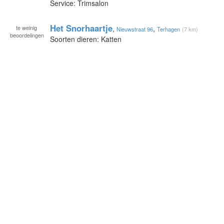
Service: Trimsalon
Het Snorhaartje
te
weinig
,
,
Nieuwstraat 96
Terhagen
(7 km)
beoordelingen
Soorten dieren: Katten