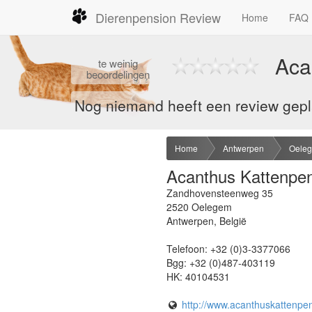
Dierenpension Review
Home
FAQ
Aca
te
weinig
beoordelingen
Nog niemand heeft een review gepla
Home
Antwerpen
Oele
Acanthus Kattenpe
Zandhovensteenweg 35
2520
Oelegem
Antwerpen
,
België
Telefoon:
+32 (0)3-3377066
Bgg:
+32 (0)487-403119
HK:
40104531
http://www.acanthuskattenpen