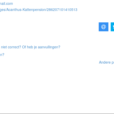
mail.com
ages/Acanthus-Kattenpension/286207101410513
 niet correct? Of heb je aanvullingen?
on?
Andere p