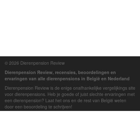
© 2026 Dierenpension Review
Dierenpension Review, recensies, beoordelingen en
ervaringen van alle dierenpensions in België en Nederland
Dierenpension Review is de enige onafhankelijke vergelijkings site
voor dierenpensions. Heb je goede of juist slechte ervaringen met
een dierenpension? Laat het ons en de rest van België weten
door een beoordeling te schrijven!
Powered by
deJong-IT