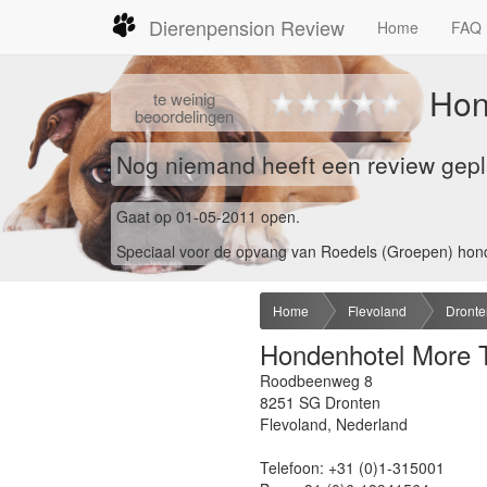
Dierenpension Review
Home
FAQ
Hon
te
weinig
beoordelingen
Nog niemand heeft een review gepl
Gaat op 01-05-2011 open.
Speciaal voor de opvang van Roedels (Groepen) hon
Home
Flevoland
Dronte
Hondenhotel More 
Roodbeenweg 8
8251 SG
Dronten
Flevoland
,
Nederland
Telefoon:
+31 (0)1-315001