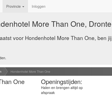
Provincie
Inloggen
denhotel More Than One, Dronte
aatst voor Hondenhotel More Than One, ben jij
den.
n
Hondenhotel More Than One
Than One
Openingstijden:
Halen en brengen altijd op
afspraak