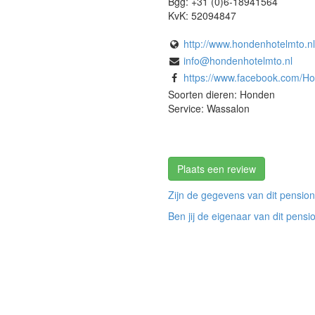
Bgg:
+31 (0)6-18941564
KvK:
52094847
http://www.hondenhotelmto.nl
info@hondenhotelmto.nl
https://www.facebook.com/Hond
Soorten dieren: Honden
Service: Wassalon
Plaats een review
Zijn de gegevens van dit pension
Ben jij de eigenaar van dit pensi