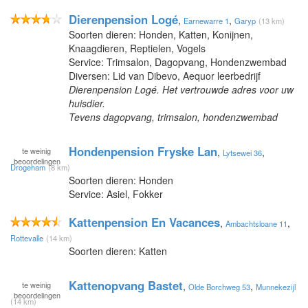
Dierenpension Logé
,
,
Earnewarre 1
Garyp
(13 km)
Soorten dieren: Honden, Katten, Konijnen,
Knaagdieren, Reptielen, Vogels
Service: Trimsalon, Dagopvang, Hondenzwembad
Diversen: Lid van Dibevo, Aequor leerbedrijf
Dierenpension Logé. Het vertrouwde adres voor uw
huisdier.
Tevens dagopvang, trimsalon, hondenzwembad
Hondenpension Fryske Lan
te
weinig
,
,
Lytsewei 36
beoordelingen
Drogeham
(8 km)
Soorten dieren: Honden
Service: Asiel, Fokker
Kattenpension En Vacances
,
,
Ambachtsloane 11
Rottevalle
(14 km)
Soorten dieren: Katten
Kattenopvang Bastet
te
weinig
,
,
Olde Borchweg 53
Munnekezijl
beoordelingen
(14 km)