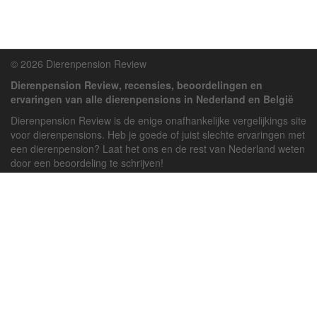
© 2026 Dierenpension Review
Dierenpension Review, recensies, beoordelingen en
ervaringen van alle dierenpensions in Nederland en België
Dierenpension Review is de enige onafhankelijke vergelijkings site
voor dierenpensions. Heb je goede of juist slechte ervaringen met
een dierenpension? Laat het ons en de rest van Nederland weten
door een beoordeling te schrijven!
Powered by
deJong-IT
Inloggen
Registreren
Veel gestelde vragen
API handleiding