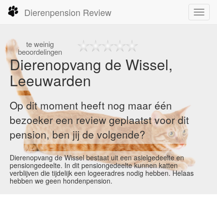
Dierenpension Review
Toggl
navig
te
weinig
beoordelingen
Dierenopvang de Wissel,
Leeuwarden
Op dit moment heeft nog maar één
bezoeker een review geplaatst voor dit
pension, ben jij de volgende?
Dierenopvang de Wissel bestaat uit een asielgedeelte en
pensiongedeelte. In dit pensiongedeelte kunnen katten
verblijven die tijdelijk een logeeradres nodig hebben. Helaas
hebben we geen hondenpension.