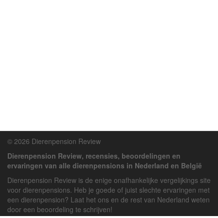
© 2026 Dierenpension Review
Dierenpension Review, recensies, beoordelingen en
ervaringen van alle dierenpensions in Nederland en België
Dierenpension Review is de enige onafhankelijke vergelijkings site
voor dierenpensions. Heb je goede of juist slechte ervaringen met
een dierenpension? Laat het ons en de rest van Nederland weten
door een beoordeling te schrijven!