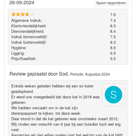
26-09-2024
Spam rapporteren
7.6
Algemene Indruk:
7.4
Klantvriendelijkheid:
8.5
Diervriendelijkheid:
8.4
Indruk binnenverblijf:
7.5
Indruk buitenverblijf:
8.3
Hygiëne‎:
8.5
Ligging:
6.5
Prijs/Kwaliteit:
5.5
Review geplaatst door
Sod
,
Periode: Augustus 2024
Enkele weken geleden hebben wij een ex-kater
geadopteerd.
Er werd ons meegedeeld dat deze kat in 2018 was
geboren.
We hadden verzaakt om in de kat zijn
dierenpaspoort te kijken, tot deze week.
Daar stond in dat de kat geboren was omstreeks maart 2012.
Wij vinden een verschil van 6 jaar bij een huisdier toch wel erg
veel.
Aangezien wij niet willen spelen met het welzijn van de kat blijft