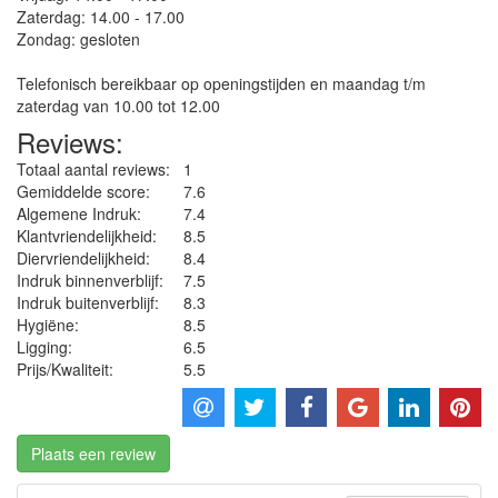
Zaterdag: 14.00 - 17.00
Zondag: gesloten
Telefonisch bereikbaar op openingstijden en maandag t/m
zaterdag van 10.00 tot 12.00
Reviews:
Totaal aantal reviews:
1
Gemiddelde score:
7.6
Algemene Indruk:
7.4
Klantvriendelijkheid:
8.5
Diervriendelijkheid:
8.4
Indruk binnenverblijf:
7.5
Indruk buitenverblijf:
8.3
Hygiëne‎:
8.5
Ligging:
6.5
Prijs/Kwaliteit:
5.5
Plaats een review