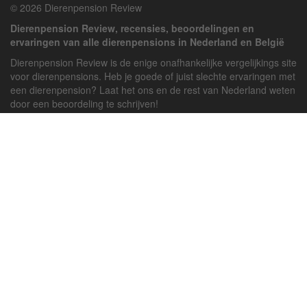
© 2026 Dierenpension Review
Dierenpension Review, recensies, beoordelingen en
ervaringen van alle dierenpensions in Nederland en België
Dierenpension Review is de enige onafhankelijke vergelijkings site
voor dierenpensions. Heb je goede of juist slechte ervaringen met
een dierenpension? Laat het ons en de rest van Nederland weten
door een beoordeling te schrijven!
Powered by
deJong-IT
Inloggen
Registreren
Veel gestelde vragen
API handleiding
Pension toevoegen