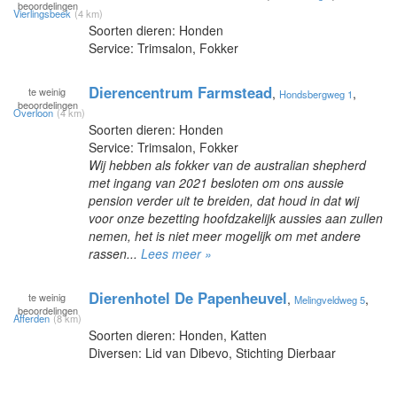
beoordelingen
Vierlingsbeek
(4 km)
Soorten dieren: Honden
Service: Trimsalon, Fokker
Dierencentrum Farmstead
te
weinig
,
,
Hondsbergweg 1
beoordelingen
Overloon
(4 km)
Soorten dieren: Honden
Service: Trimsalon, Fokker
Wij hebben als fokker van de australian shepherd
met ingang van 2021 besloten om ons aussie
pension verder uit te breiden, dat houd in dat wij
voor onze bezetting hoofdzakelijk aussies aan zullen
nemen, het is niet meer mogelijk om met andere
rassen...
Lees meer »
Dierenhotel De Papenheuvel
te
weinig
,
,
Melingveldweg 5
beoordelingen
Afferden
(8 km)
Soorten dieren: Honden, Katten
Diversen: Lid van Dibevo, Stichting Dierbaar