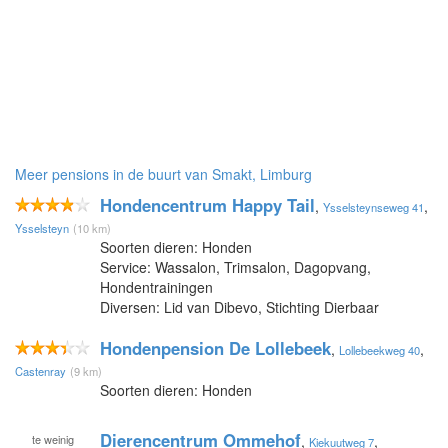
Meer pensions in de buurt van Smakt, Limburg
Hondencentrum Happy Tail
,
,
Ysselsteynseweg 41
Ysselsteyn
(10 km)
Soorten dieren: Honden
Service: Wassalon, Trimsalon, Dagopvang,
Hondentrainingen
Diversen: Lid van Dibevo, Stichting Dierbaar
Hondenpension De Lollebeek
,
,
Lollebeekweg 40
Castenray
(9 km)
Soorten dieren: Honden
Dierencentrum Ommehof
te
weinig
,
,
Kiekuutweg 7