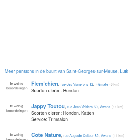
Meer pensions in de buurt van Saint-Georges-sur-Meuse, Luik
Flem'chien
te
weinig
,
,
rue des Vignerons 12
Flémalle
(6 km)
beoordelingen
Soorten dieren: Honden
Jappy Toutou
te
weinig
,
,
rue Jean Volders 50
Awans
(11 km)
beoordelingen
Soorten dieren: Honden, Katten
Service: Trimsalon
Cote Nature
te
weinig
,
,
rue Auguste Deltour 82
Awans
(11 km)
beoordelingen