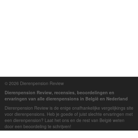
© 2026 Dierenpension Review
Dierenpension Review, recensies, beoordelingen en
ervaringen van alle dierenpensions in België en Nederland
Dierenpension Review is de enige onafhankelijke vergelijkings site
voor dierenpensions. Heb je goede of juist slechte ervaringen met
een dierenpension? Laat het ons en de rest van België weten
door een beoordeling te schrijven!
Powered by
deJong-IT