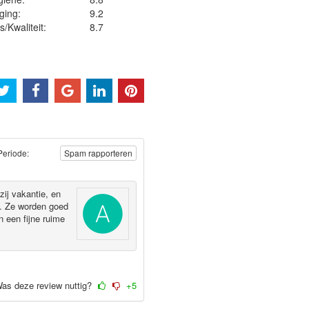
ging:
9.2
js/Kwaliteit:
8.7
Periode:
Spam rapporteren
zij vakantie, en
g. Ze worden goed
n een fijne ruime
as deze review nuttig?
+5