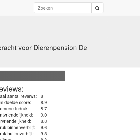
bracht voor Dierenpension De
eviews:
aal aantal reviews:
8
middelde score:
8.9
gemene Indruk:
8.7
ntvriendelijkheid:
9.0
rvriendelijkheid:
8.8
ruk binnenverblijf:
9.6
ruk buitenverblijf:
9.5
iëne‎:
8.8