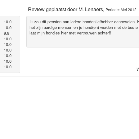
Review geplaatst door
M. Lenaers
,
Periode: Mei 2012
10.0
Ik zou dit pension aan iedere hondenliefhebber aanbevelen. H
het zijn aardige mensen en je hond(en) worden met de beste 
10.0
laat mijn hondjes hier met vertrouwen achter!!!
9.9
10.0
10.0
10.0
10.0
10.0
10.0
W