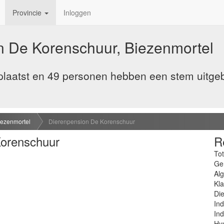
Provincie
Inloggen
n De Korenschuur, Biezenmortel
laatst en 49 personen hebben een stem uitge
iezenmortel
Dierenpension De Korenschuur
Korenschuur
R
Tot
Ge
Al
Kla
Die
Ind
Ind
Hyg