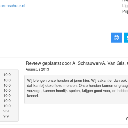
korenschuur.nl
Lig
Pri
Review geplaatst door
A. Schrauwen/A. Van Gils
,
Augustus 2013
10.0
10.0
Wij brengen onze honden al jaren hier. Wij vakantie, dan ook 
10.0
dat kan bij deze lieve mensen. Onze honden komen er graa
10.0
verzorgt, kunnen heerlijk spelen, krijgen goed voer, en hebbe
10.0
kennel.
10.0
10.0
9.9
9.9
W