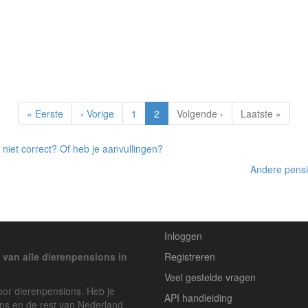
« Eerste
‹ Vorige
1
2
Volgende ›
Laatste »
 niet correct? Of heb je aanvullingen?
Andere pensi
Inloggen
 van alle dierenpensions in
Registreren
Veel gestelde vragen
voor dierenpensions. Heb je
API handleiding
ons en de rest van Nederland