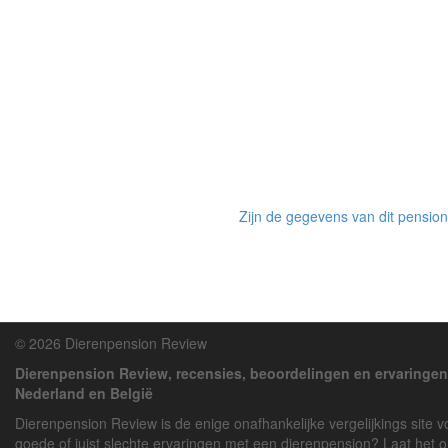
Zijn de gegevens van dit pension
© 2026 Dierenpension Review
Dierenpension Review, recensies, beoordelingen en ervaringen
Nederland en België
Dierenpension Review is de enige onafhankelijke vergelijkings site 
goede of juist slechte ervaringen met een dierenpension? Laat het 