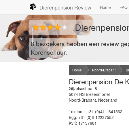
Dierenpension Review
Home
FAQ
Dierenpensio
8 bezoekers hebben een review gep
Korenschuur.
Home
Noord-Brabant
B
Dierenpension De 
Gijzelsestraat 8
5074 RS
Biezenmortel
Noord-Brabant
,
Nederland
Telefoon:
+31 (0)411-641562
Bgg:
+31 (0)6-12237552
KvK:
17137681