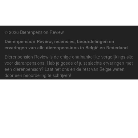
© 2026 Dierenpension Review
Dierenpension Review, recensies, beoordelingen en
ervaringen van alle dierenpensions in België en Nederland
Dierenpension Review is de enige onafhankelijke vergelijkings site
voor dierenpensions. Heb je goede of juist slechte ervaringen met
een dierenpension? Laat het ons en de rest van België weten
door een beoordeling te schrijven!
Powered by
deJong-IT
Inloggen
Registreren
Veel gestelde vragen