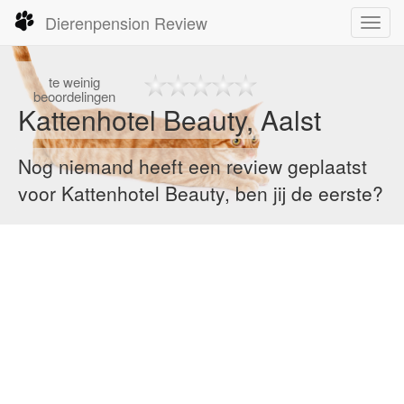
Dierenpension Review
Toggl
navig
te
weinig
beoordelingen
Kattenhotel Beauty, Aalst
Nog niemand heeft een review geplaatst
voor Kattenhotel Beauty, ben jij de eerste?