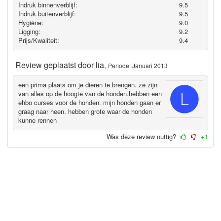
Indruk binnenverblijf:
9.5
Indruk buitenverblijf:
9.5
Hygiëne‎:
9.0
Ligging:
9.2
Prijs/Kwaliteit:
9.4
Review geplaatst door
lia
,
Periode: Januari 2013
een prima plaats om je dieren te brengen. ze zijn
van alles op de hoogte van de honden.hebben een
ehbo curses voor de honden. mijn honden gaan er
graag naar heen. hebben grote waar de honden
kunne rennen
Was deze review nuttig?
+1