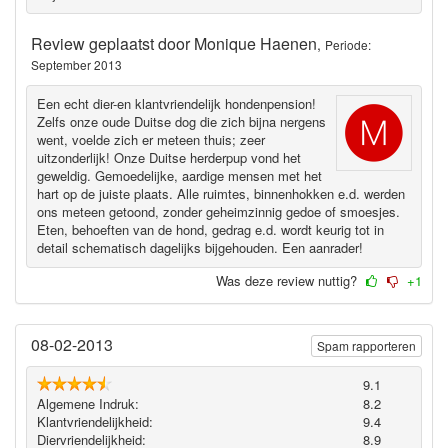
Review geplaatst door
Monique Haenen
,
Periode:
September 2013
Een echt dier-en klantvriendelijk hondenpension!
Zelfs onze oude Duitse dog die zich bijna nergens
went, voelde zich er meteen thuis; zeer
uitzonderlijk! Onze Duitse herderpup vond het
geweldig. Gemoedelijke, aardige mensen met het
hart op de juiste plaats. Alle ruimtes, binnenhokken e.d. werden
ons meteen getoond, zonder geheimzinnig gedoe of smoesjes.
Eten, behoeften van de hond, gedrag e.d. wordt keurig tot in
detail schematisch dagelijks bijgehouden. Een aanrader!
Was deze review nuttig?
+1
08-02-2013
Spam rapporteren
9.1
Algemene Indruk:
8.2
Klantvriendelijkheid:
9.4
Diervriendelijkheid:
8.9