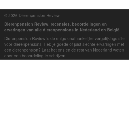
© 2026 Dierenpension Review
Dierenpension Review, recensies, beoordelingen en
ervaringen van alle dierenpensions in Nederland en België
Dierenpension Review is de enige onafhankelijke vergelijkings site
voor dierenpensions. Heb je goede of juist slechte ervaringen met
een dierenpension? Laat het ons en de rest van Nederland weten
door een beoordeling te schrijven!
Powered by
deJong-IT
Inloggen
Registreren
Veel gestelde vragen
API handleiding
Pension toevoegen