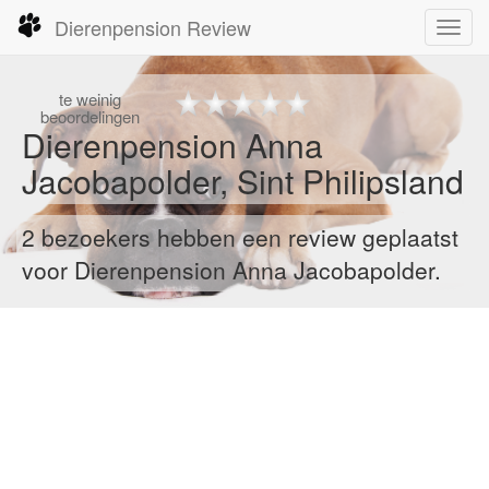
Dierenpension Review
Toggl
navig
te
weinig
beoordelingen
Dierenpension Anna
Jacobapolder, Sint Philipsland
2 bezoekers hebben een review geplaatst
voor Dierenpension Anna Jacobapolder.