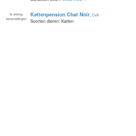
Kattenpension Chat Noir
te
weinig
,
Delft
beoordelingen
Soorten dieren: Katten