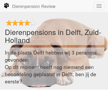
Dierenpension Review
Toggl
navig
Dierenpensions in Delft, Zuid-
Holland
In de plaats Delft hebben wij 3 pensions
gevonden.
Op dit moment heeft nog niemand een
beoordeling geplaatst in Delft, ben jij de
eerste?