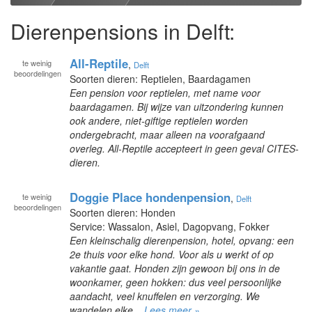
Dierenpensions in Delft:
All-Reptile
te
weinig
,
Delft
beoordelingen
Soorten dieren: Reptielen, Baardagamen
Een pension voor reptielen, met name voor
baardagamen. Bij wijze van uitzondering kunnen
ook andere, niet-giftige reptielen worden
ondergebracht, maar alleen na voorafgaand
overleg. All-Reptile accepteert in geen geval CITES-
dieren.
Doggie Place hondenpension
te
weinig
,
Delft
beoordelingen
Soorten dieren: Honden
Service: Wassalon, Asiel, Dagopvang, Fokker
Een kleinschalig dierenpension, hotel, opvang: een
2e thuis voor elke hond. Voor als u werkt of op
vakantie gaat. Honden zijn gewoon bij ons in de
woonkamer, geen hokken: dus veel persoonlijke
aandacht, veel knuffelen en verzorging. We
wandelen elke...
Lees meer »