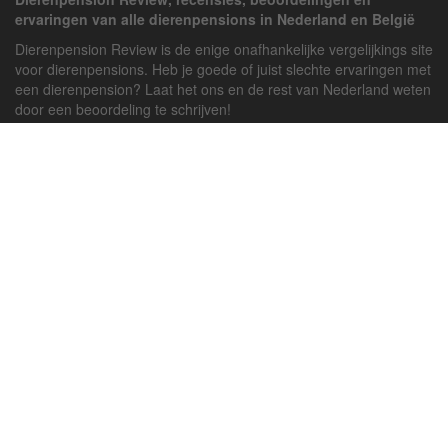
ervaringen van alle dierenpensions in Nederland en België
Dierenpension Review is de enige onafhankelijke vergelijkings site
voor dierenpensions. Heb je goede of juist slechte ervaringen met
een dierenpension? Laat het ons en de rest van Nederland weten
door een beoordeling te schrijven!
Powered by
deJong-IT
Inloggen
Registreren
Veel gestelde vragen
API handleiding
Pension toevoegen
Contact
Twitter