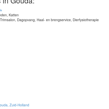
 in Gouda:
da
nden, Katten
 Trimsalon, Dagopvang, Haal- en brengservice, Dierfysiotherapie
ouda, Zuid-Holland