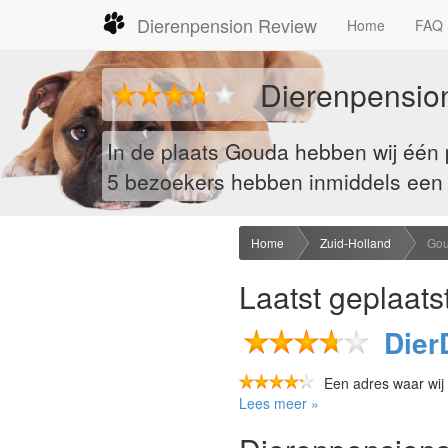
Dierenpension Review
Home
FAQ
Dierenpension
In de plaats Gouda hebben wij één
5
bezoekers hebben inmiddels een re
Home
Zuid-Holland
Go
Laatst geplaats
Dier
Een adres waar wij
Lees meer »