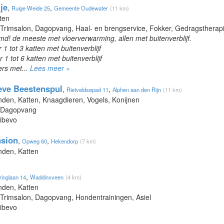
je
,
,
Ruige Weide 25
Gemeente Oudewater
(11 km)
ten
 Trimsalon, Dagopvang, Haal- en brengservice, Fokker, Gedragstherap
d! de meeste met vloerverwarming, allen met buitenverblijf.
1 tot 3 katten met buitenverblijf
1 tot 6 katten met buitenverblijf
rs met...
Lees meer »
eve Beestenspul
,
,
Rietveldsepad 11
Alphen aan den Rijn
(11 km)
nden, Katten, Knaagdieren, Vogels, Konijnen
, Dagopvang
Dibevo
nsion
,
,
Opweg 60
Hekendorp
(7 km)
nden, Katten
,
ringlaan 14
Waddinxveen
(4 km)
nden, Katten
 Trimsalon, Dagopvang, Hondentrainingen, Asiel
Dibevo