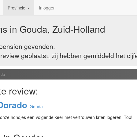
Provincie
Inloggen
s in Gouda, Zuid-Holland
 pension gevonden.
view geplaatst, zij hebben gemiddeld het cijf
uda
te review:
Dorado
,
Gouda
 onze hondjes een volgende keer met vertrouwen laten logeren. Top!