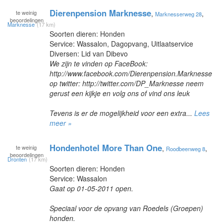
Dierenpension Marknesse
te
weinig
,
,
Marknesserweg 28
beoordelingen
Marknesse
(17 km)
Soorten dieren: Honden
Service: Wassalon, Dagopvang, Uitlaatservice
Diversen: Lid van Dibevo
We zijn te vinden op FaceBook:
http://www.facebook.com/Dierenpension.Marknesse
op twitter: http://twitter.com/DP_Marknesse neem
gerust een kijkje en volg ons of vind ons leuk
Tevens is er de mogelijkheid voor een extra...
Lees
meer »
Hondenhotel More Than One
te
weinig
,
,
Roodbeenweg 8
beoordelingen
Dronten
(17 km)
Soorten dieren: Honden
Service: Wassalon
Gaat op 01-05-2011 open.
Speciaal voor de opvang van Roedels (Groepen)
honden.