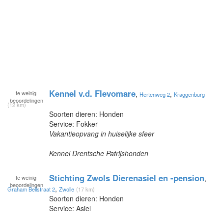
Kennel v.d. Flevomare
te
weinig
,
,
Hertenweg 2
Kraggenburg
beoordelingen
(12 km)
Soorten dieren: Honden
Service: Fokker
Vakantieopvang in huiselijke sfeer
Kennel Drentsche Patrijshonden
Stichting Zwols Dierenasiel en -pension
te
weinig
,
beoordelingen
,
Graham Bellstraat 2
Zwolle
(17 km)
Soorten dieren: Honden
Service: Asiel