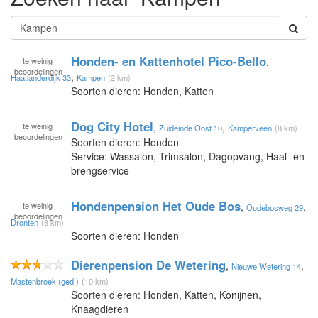
Honden- en Kattenhotel Pico-Bello
te
weinig
,
beoordelingen
,
Haatlanderdijk 33
Kampen
(2 km)
Soorten dieren: Honden, Katten
Dog City Hotel
te
weinig
,
,
Zuideinde Oost 10
Kamperveen
(8 km)
beoordelingen
Soorten dieren: Honden
Service: Wassalon, Trimsalon, Dagopvang, Haal- en
brengservice
Hondenpension Het Oude Bos
te
weinig
,
,
Oudebosweg 29
beoordelingen
Dronten
(8 km)
Soorten dieren: Honden
Dierenpension De Wetering
,
,
Nieuwe Wetering 14
Mastenbroek (ged.)
(10 km)
Soorten dieren: Honden, Katten, Konijnen,
Knaagdieren