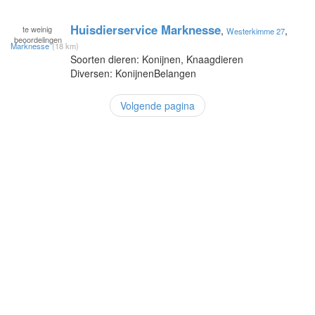
Huisdierservice Marknesse
te
weinig
,
,
Westerkimme 27
beoordelingen
Marknesse
(18 km)
Soorten dieren: Konijnen, Knaagdieren
Diversen: KonijnenBelangen
Volgende pagina